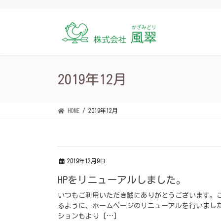
コ
ナ
ン
ビ
テ
ゲ
ン
ー
ツ
シ
に
ョ
2019年12月
移
ン
動
に
移
HOME
2019年12月
動
2019年12月9日
HPをリニューアルしました。
いつもご利用いただき誠にありがとうございます。
るように、ホームページのリニューアルを行いまし
ションもより […]